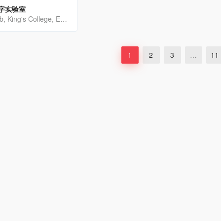
字实验室
King's Digital Lab, King's College, England
1
2
3
…
11