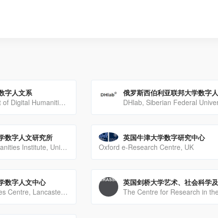
数字人文系
The Department of Digital Humanities, University College Cork, Ireland
学数字人文研究所
英国牛津大学数字研究中心
The Digital Humanities Institute, University of Sheffield, UK
Oxford e-Research Centre, UK
学数字人文中心
Digital Humanities Centre, Lancaster University