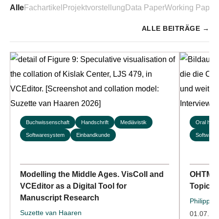
Alle
Fachartikel
Projektvorstellung
Data Paper
Working Paper
ALLE BEITRÄGE
→
Buchwissenschaft
Handschrift
Mediävistik
Oral histo
Softwaresystem
Einbandkunde
Softwaree
Modelling the Middle Ages. VisColl and
OHTM-Da
VCEditor as a Digital Tool for
Topic-M
Manuscript Research
Philipp B
Suzette van Haaren
01.07.20