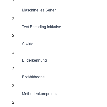
2
Maschinelles Sehen
2
Text Encoding Initiative
2
Archiv
2
Bilderkennung
2
Erzähltheorie
2
Methodenkompetenz
2