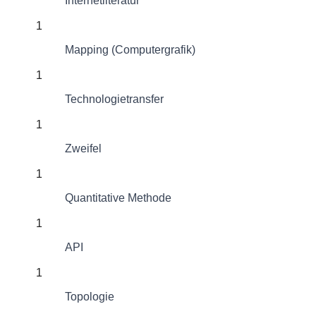
Internetliteratur
1
Mapping (Computergrafik)
1
Technologietransfer
1
Zweifel
1
Quantitative Methode
1
API
1
Topologie