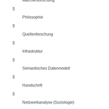
Märchenforschung
3
Philosophie
3
Quellenforschung
3
Infrastruktur
3
Semantisches Datenmodell
3
Handschrift
3
Netzwerkanalyse (Soziologie)