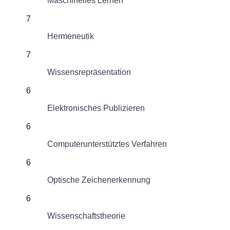
Maschinelles Lernen
7
Hermeneutik
7
Wissensrepräsentation
6
Elektronisches Publizieren
6
Computerunterstütztes Verfahren
6
Optische Zeichenerkennung
6
Wissenschaftstheorie