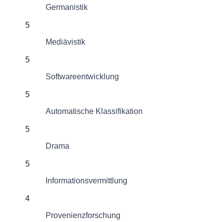
Germanistik
5
Mediävistik
5
Softwareentwicklung
5
Automatische Klassifikation
5
Drama
5
Informationsvermittlung
4
Provenienzforschung