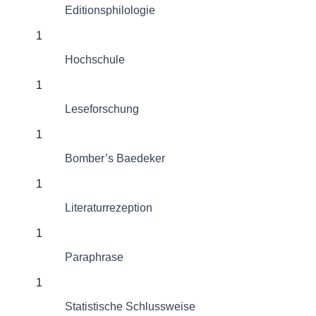
Editionsphilologie
1
Hochschule
1
Leseforschung
1
Bomber’s Baedeker
1
Literaturrezeption
1
Paraphrase
1
Statistische Schlussweise