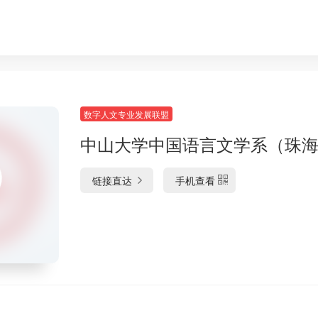
数字人文专业发展联盟
中山大学中国语言文学系（珠
链接直达
手机查看